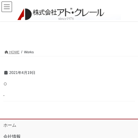
コ
ナ
ン
ビ
テ
ゲ
ン
ー
ツ
シ
Works
へ
ョ
ス
ン
キ
に
HOME
Works
ッ
移
プ
動
2021年4月19日
○
ホーム
会社情報