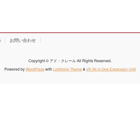
S
お問い合わせ
Copyright © アド・クレール All Rights Reserved.
Powered by
WordPress
with
Lightning Theme
&
VK All in One Expansion Unit