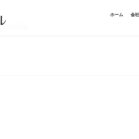
ホーム
会
relulu01