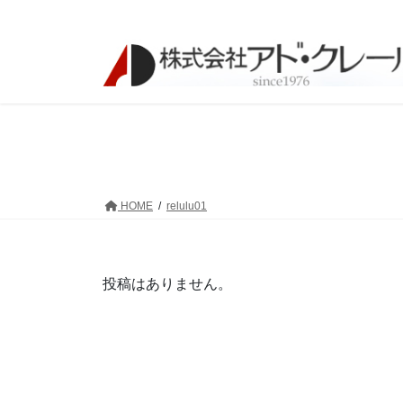
コ
ナ
ン
ビ
テ
ゲ
ン
ー
ツ
シ
へ
ョ
ス
ン
キ
に
ッ
移
プ
動
HOME
relulu01
投稿はありません。